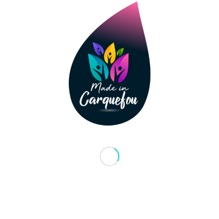
aucune contrainte lié au statut de l’employeur, et n
formalités administratives. Nous vous garantissons u
régulier des prestations réalisées. Nos activités : m
contacter nous vous invitons à vous rendre sur le si
par téléphone au 06–71–08–42–80.
Découvrir c
Made in Carquefou est une association Loi de 1901 qui a
pour vocation de soutenir les Commerçants, les artisans et
les entreprise de proximité de Carquefou.
Elle met en place des actions évènementielles ponctuelles et