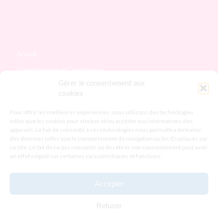
Accueil
Organigramme et Commission
Gérer le consentement aux
Les adhérents
cookies
Évènements
Pour offrir les meilleures expériences, nous utilisons des technologies
Festival des Commerçants
telles que les cookies pour stocker et/ou accéder aux informations des
appareils. Le fait de consentir à ces technologies nous permettra de traiter
Salon de l’Habitat, déco et immobilier
des données telles que le comportement de navigation ou les ID uniques sur
ce site. Le fait de ne pas consentir ou de retirer son consentement peut avoir
Contact
un effet négatif sur certaines caractéristiques et fonctions.
Devenir adhérent
Accepter
Refuser