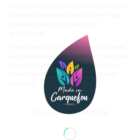
Aujourd’hui, elle est de retour dans sa ville natale
pour ouvrir une nouvelle boutique à son image :
conviviale, généreuse et pleine de
gourmandises.
Chaque produit est goûté, testé et sélectionné
par elle-même, avec soin et exigence. Que ce soit
du sucré, du salé ou des objets coups de cœur,
Annie choisit toujours la qualité… et le plaisir
avant tout.
Découvrir cet adhérent